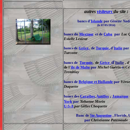
autres
visiteurs
du site :
bancs d'
Islande
par
Ginette Nad
(le 07/05/2014)
bancs du
Mexique
et de
Cuba
par
Luc Q
Estelle Lesieur
bancs de
Grèce,
de
Turquie,
d'
Italie
pa
Turcotte
d'
,
bancs de
Turquie
,
de
Grèce
Italie
d'
de l'
île de Malte
par
Michel Guérin
e
t
Cé
Tremblay
bancs de
Belgique et Hollande
par
Véro
Duquette
,
bancs des
Caraïbes
,
Antilles
Jamaïque
York
par
Yohanne Morin
U-S-A
par Gilles Choquette
Banc de
Ste Augustine
, Floride, 
par
Christianne Patenaude