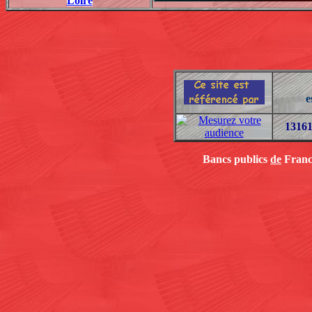
Loire
e
1316
Bancs publics
de
France