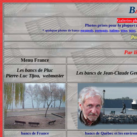
B
Galeries ph
Photos prises pour la plupart 
+
quelques photos de bancs
espagnols
,
portugais
,
italiens
,
grecs
,
turcs
Pou
Par l
Menu France
Les bancs de Pluc
Les bancs de Jean-Claude Ge
Pierre-Luc Tijou, webmaster
bancs de France
bancs de Québec et les enviro