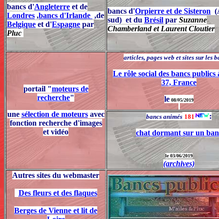
bancs d'
Angleterre
et de
bancs d'
Orpierre et de Sisteron
(A
Londres
,
bancs d'Irlande
,de
sud) et du
Brésil
par
Suzanne
Belgique
et d'
Espagne
par
Chamberland et Laurent Cloutier
Pluc
articles, pages web et sites sur les 
Le rôle social des bancs publics
37, France
portail "
moteurs de
recherche
"
le
08/05/2019
une
sélection de moteurs
avec
:
bancs animés
181
fonction recherche d'images
et vidéo
chat dormant sur un ban
le 03/06/2019
(archives)
Autres sites du webmaster
Des fleurs et des flaques
Berges de Vienne et lit de